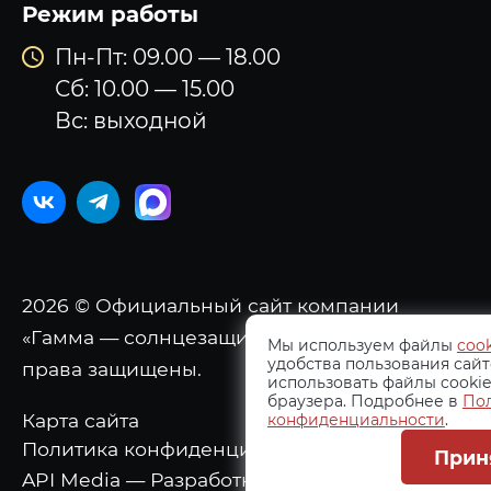
Режим работы
Пн-Пт: 09.00 — 18.00
Сб: 10.00 — 15.00
Вс: выходной
2026 © Официальный сайт компании
«Гамма — солнцезащитные системы». Все
Мы используем файлы
cook
удобства пользования сайт
права защищены.
использовать файлы cookie
браузера. Подробнее в
По
Карта сайта
конфиденциальности
.
Политика конфиденциальности
Прин
API Media — Разработка и продвижение