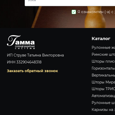
Я ознакомлен (-а) с
Каталог
Рулонные ж
Римские шт
ИП Струве Татьяна Викторовна
Шторы плисс
ИНН 332904648318
Горизонтал
Заказать обратный звонок
Вертикальн
Шторы Мир
Шторы ТРИ
Автоматизац
Рулонные ш
Карнизы на 