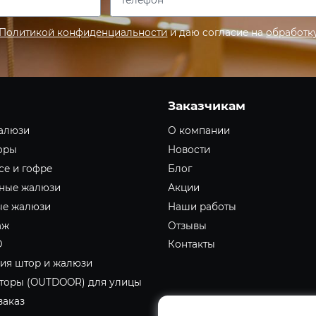
Политикой конфиденциальности
и даю согласие на
обработк
Заказчикам
алюзи
О компании
оры
Новости
е и гофре
Блог
ьные жалюзи
Акции
ые жалюзи
Наши работы
аж
Отзывы
О
Контакты
ия штор и жалюзи
торы (OUTDOOR) для улицы
заказ