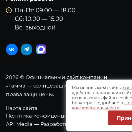
Пн-Пт: 09.00 — 18.00
Сб: 10.00 — 15.00
Вс: выходной
2026 © Официальный сайт компании
«Гамма — солнцезащитные системы». Все
Мы используем файлы
cook
удобства пользования сайт
права защищены.
использовать файлы cookie
браузера. Подробнее в
По
Карта сайта
конфиденциальности
.
Политика конфиденциальности
Прин
API Media — Разработка и продвижение