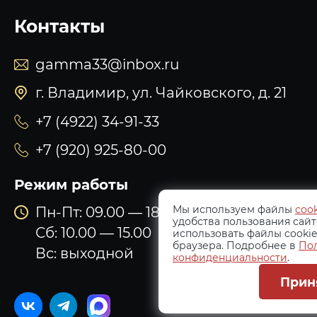
Контакты
gamma33@inbox.ru
г. Владимир, ул. Чайковского, д. 21
+7 (4922) 34-91-33
+7 (920) 925-80-00
Режим работы
Мы используем файлы
cook
Пн-Пт: 09.00 — 18.00
удобства пользования сайт
Сб: 10.00 — 15.00
использовать файлы cookie
браузера. Подробнее в
По
Вс: выходной
конфиденциальности
.
Прин