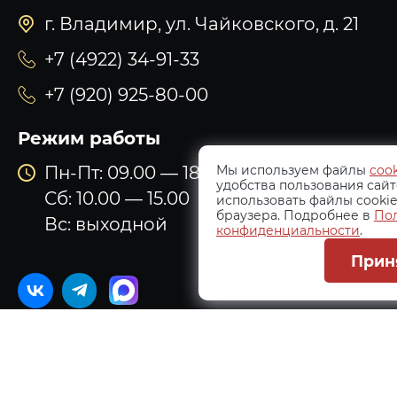
г. Владимир, ул. Чайковского, д. 21
+7 (4922) 34-91-33
+7 (920) 925-80-00
Режим работы
Пн-Пт: 09.00 — 18.00
Мы используем файлы
cook
удобства пользования сайт
Сб: 10.00 — 15.00
использовать файлы cookie
браузера. Подробнее в
По
Вс: выходной
конфиденциальности
.
Прин
2026 © Официальный сайт компании